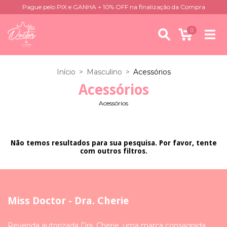
Pague pelo PIX e GANHA + 10% OFF na finalização da Compra
0
Início
>
Masculino
>
Acessórios
Acessórios
Acessórios
Não temos resultados para sua pesquisa. Por favor, tente
com outros filtros.
Miss Doctor - Dra. Cherie
Revenda autorizada Dra. Cherie, uma marca consagrada