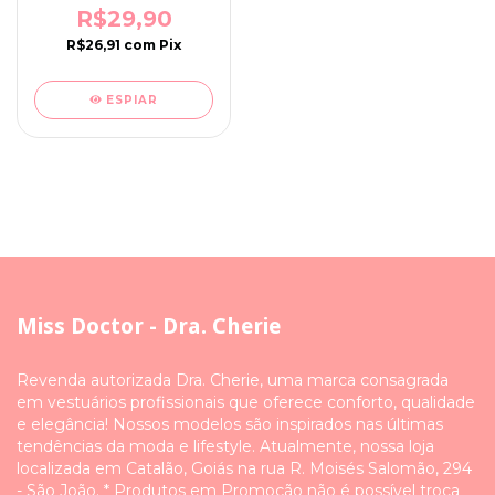
R$29,90
R$26,91
com
Pix
ESPIAR
Miss Doctor - Dra. Cherie
Revenda autorizada Dra. Cherie, uma marca consagrada
em vestuários profissionais que oferece conforto, qualidade
e elegância! Nossos modelos são inspirados nas últimas
tendências da moda e lifestyle. Atualmente, nossa loja
localizada em Catalão, Goiás na rua R. Moisés Salomão, 294
- São João. * Produtos em Promoção não é possível troca