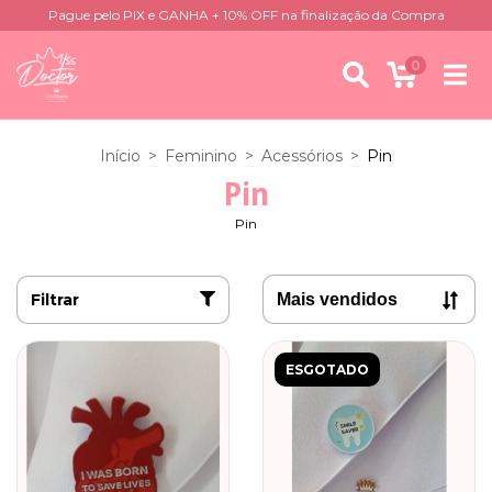
Pague pelo PIX e GANHA + 10% OFF na finalização da Compra
0
Início
>
Feminino
>
Acessórios
>
Pin
Pin
Pin
Filtrar
ESGOTADO