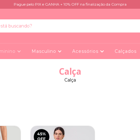
Pague pelo PIX e GANHA + 10% OFF na finalização da Compra
minino
Masculino
Acessórios
Calçados
Calça
Calça
45
%
OFF