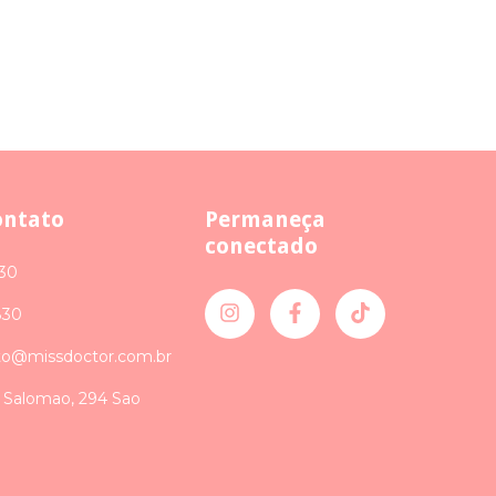
ontato
Permaneça
conectado
30
830
o@missdoctor.com.br
 Salomao, 294 Sao