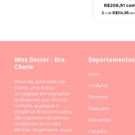
R$206,91
co
2
x de
R$114,95
se
Miss Doctor - Dra.
Departamentos
Cherie
Início
Revenda autorizada Dra.
Produtos
Cherie, uma marca
consagrada em vestuários
Feminino
profissionais que oferece
conforto, qualidade e
Masculino
elegância! Nossos modelos
são inspirados nas últimas
Acessórios
tendências da moda e
lifestyle. Atualmente, nossa
Calçados