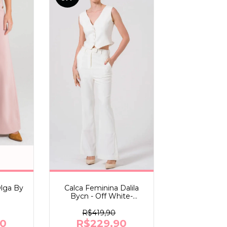
Olga By
Calca Feminina Dalila
Bycn - Off White-
Dra.Cherie
R$419,90
90
R$229,90