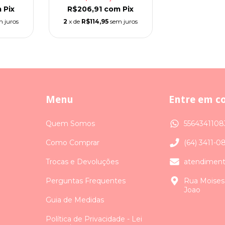
m
Pix
R$206,91
com
Pix
m juros
2
x de
R$114,95
sem juros
Menu
Entre em c
Quem Somos
5564341108
Como Comprar
(64) 3411-0
Trocas e Devoluções
atendiment
Perguntas Frequentes
Rua Moises
Joao
Guia de Medidas
Política de Privacidade - Lei